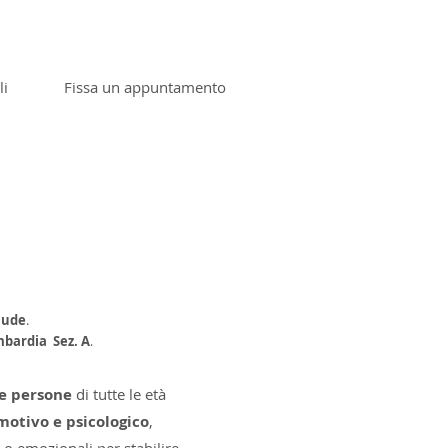
li
Fissa un appuntamento
aude
.
ombardia
Sez. A
.
le persone
di tutte le età
motivo e psicologico
,