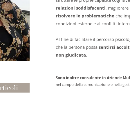
sfruttare le proprie capacità cognitiv
relazioni soddisfacenti
, migliorare 
risolvere le problematiche
che imp
condizioni esterne e ai conflitti intern
Al fine di facilitare il percorso psic
che la persona possa
sentirsi accol
non giudicata
.
Sono inoltre consulente in Aziende Mul
nel campo della comunicazione e nella gesti
rticoli