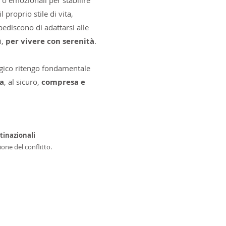
e o emozionali per stabilire
il proprio stile di vita,
ediscono di adattarsi alle
i,
per vivere con serenità
.
ologico ritengo fondamentale
ta
, al sicuro,
compresa e
tinazionali
one del conflitto.