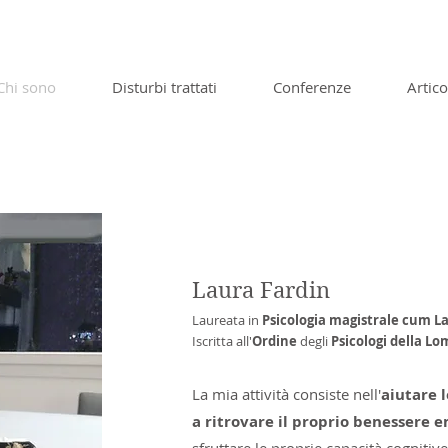
Chi sono
Disturbi trattati
Conferenze
Artico
Qualche parola su di me
Laura Fardin
Laureata in
Psicologia magistrale cum L
Iscritta all'
Ordine
degli
Psicologi della L
La mia attività consiste nell'
aiutare 
a ritrovare il proprio benessere e