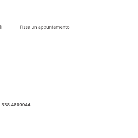
li
Fissa un appuntamento
l
338.4800044
o