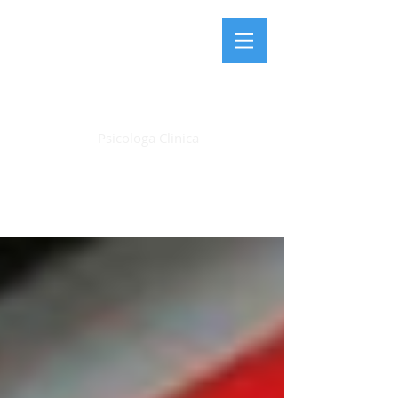
LAURA FARDIN
Psicologa Clinica
Articoli