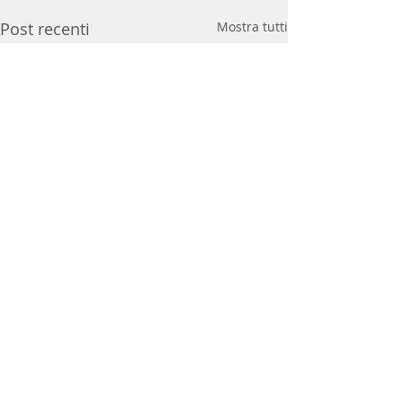
Post recenti
Mostra tutti
Commenti
Disturbi del sonno