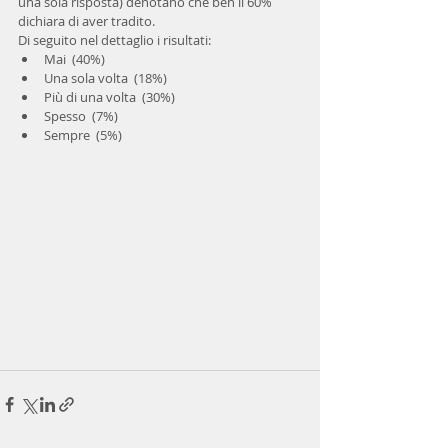
una sola risposta) denotano che ben il 60% 
dichiara di aver tradito.
Di seguito nel dettaglio i risultati: 
Mai  (40%)  
Una sola volta  (18%)  
Più di una volta  (30%)  
Spesso  (7%)  
Sempre  (5%) 