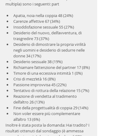
multipla) sono i seguenti: part
Apatia, noia nella coppia 48 (24%)  
Carenze affettive 67 (34%)  
Insoddisfazione sessuale 55 (27%)  
Desiderio del nuovo, dell’avventura, di 
trasgredire 73 (37%)  
Desiderio di dimostrare la propria virilità 
negli uomini e desiderio di sedurre nelle 
donne 34 (17%)  
Desiderio sessuale 38 (19%)  
Richiamare l’attenzione del partner 17 (8%)  
Timore di una eccessiva intimità 1 (0%)  
Crisi di mezz’età 16 (8%)  
Passione improvvisa 45 (22%)  
Tentativo di rottura della relazione 15 (7%)  
Reazione di vendetta al tradimento 
dell’altro 26 (13%)  
Fine della progettualità di coppia 29 (14%)  
Non voler essere più complementare 
all’altro 13 (6%) 
Inoltre è stata posta la domanda: Hai tradito? I 
risultati ottenuti dal sondaggio (è ammessa 