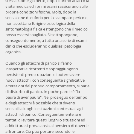
stessa. Come già detto, dopo il primo attacco la 
visita medica ed i primi esami rassicurano sulle 
proprie condizioni fisiche. Molti, dopo la 
sensazione di euforia per lo scampato pericolo, 
non accettano l’origine psicologica della 
sintomatologia fisica e ritengono che il medico 
possa essersi sbagliato. Si sottopongono, 
conseguentemente, a tutta una serie di esami 
clinici che escluderanno qualsiasi patologia 
organica.
Quando gli attacchi di panico si fanno 
inaspettati e ricorrenti e sopraggiungono 
persistenti preoccupazioni di potere avere 
nuovi attacchi, con conseguente significative 
alterazioni del proprio comportamento, si parla 
di disturbo di panico. In poche parole è "la 
paura di aver paura". Nel prosieguo del tempo 
e degli attacchi è possibile che si diventi 
sensibili a luoghi o situazioni contestuali agli 
attacchi di panico. Conseguentemente, si è 
tentati di evitare questi luoghi o situazioni ed 
addirittura si prova ansia al pensiero di doverle 
affrontare. Ciò può portare, secondo le 