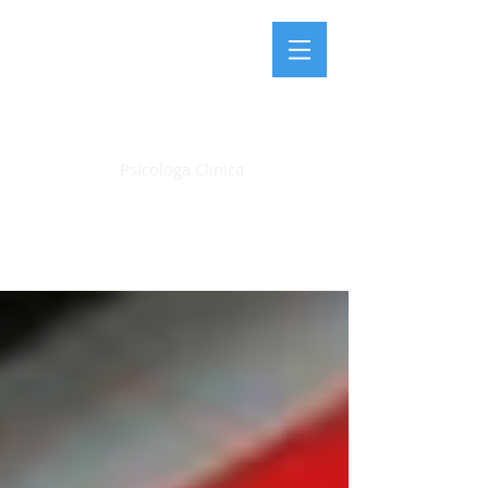
LAURA FARDIN
Psicologa Clinica
Articoli