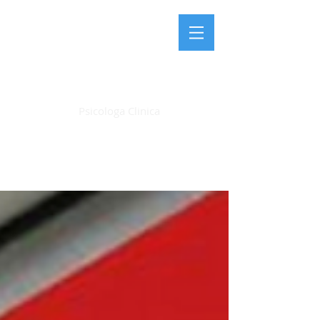
LAURA FARDIN
Psicologa Clinica
Articoli